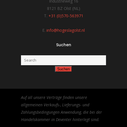
Industrieweg 16
8121 BZ Olst (NL)
T.
+31 (0)570-563971
E.
info@hogeslagolst.nl
Suchen
Auf all unsere Verträge finden unsere
allgemeinen Verkaufs-, Lieferungs- und
Zahlungsbedingungen Anwendung, die bei der
Handelskammer in Deventer hinterlegt sind.