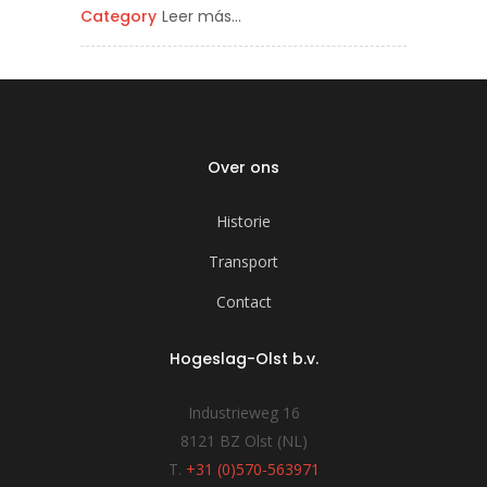
Category
Leer más…
Over ons
Historie
Transport
Contact
Hogeslag-Olst b.v.
Industrieweg 16
8121 BZ Olst (NL)
T.
+31 (0)570-563971