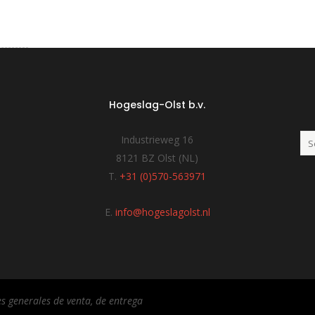
Hogeslag-Olst b.v.
Industrieweg 16
8121 BZ Olst (NL)
T.
+31 (0)570-563971
E.
info@hogeslagolst.nl
s generales de venta, de entrega