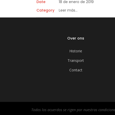
Date
18 de enero de 2019
Category
Leer más…
Over ons
Historie
Transport
Contact
Todos los acuerdos se rigen por nuestras condicione