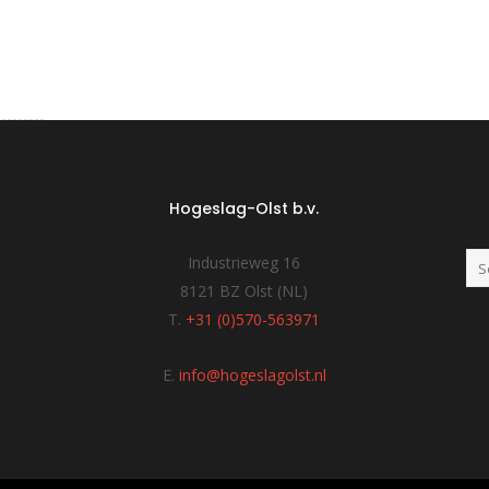
Hogeslag-Olst b.v.
Industrieweg 16
8121 BZ Olst (NL)
T.
+31 (0)570-563971
E.
info@hogeslagolst.nl