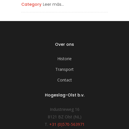
Category
Leer más…
Over ons
Historie
Transport
Contact
Hogeslag-Olst b.v.
Industrieweg 16
8121 BZ Olst (NL)
T.
+31 (0)570-563971