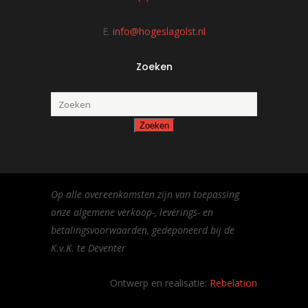
E.
info@hogeslagolst.nl
Zoeken
Op alle overeenkomsten zijn van toepassing
onze algemene verkoop-, leverings- en
betalingsvoorwaarden, gedeponeerd bij de
K.v.K. te Deventer
Ontwerp en realisatie:
Rebelation