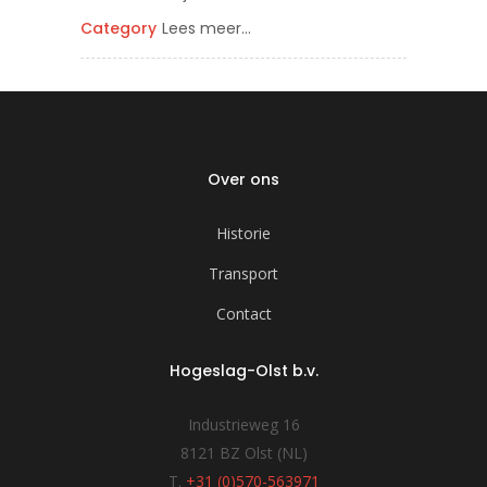
Category
Lees meer...
Over ons
Historie
Transport
Contact
Hogeslag-Olst b.v.
Industrieweg 16
8121 BZ Olst (NL)
T.
+31 (0)570-563971