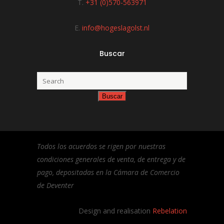
T.
+31 (0)570-563971
E.
info@hogeslagolst.nl
Buscar
Todos los acuerdos se rigen por nuestras
condiciones generales de venta, de entrega y de
pago, depositadas en la Cámara de Comercio
de Deventer
Design and realisation
Rebelation