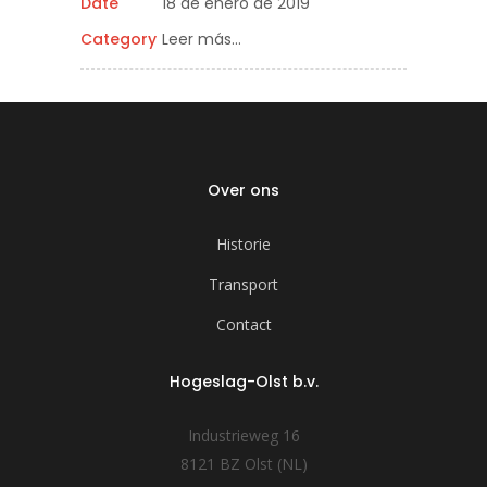
Date
18 de enero de 2019
Category
Leer más…
Over ons
Historie
Transport
Contact
Hogeslag-Olst b.v.
Industrieweg 16
8121 BZ Olst (NL)