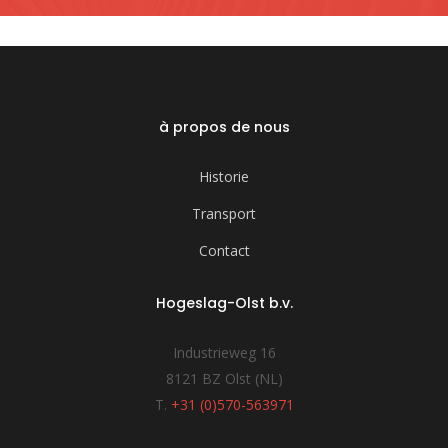
à propos de nous
Historie
Transport
Contact
Hogeslag-Olst b.v.
Industrieweg 16
8121 BZ Olst (NL)
T.
+31 (0)570-563971