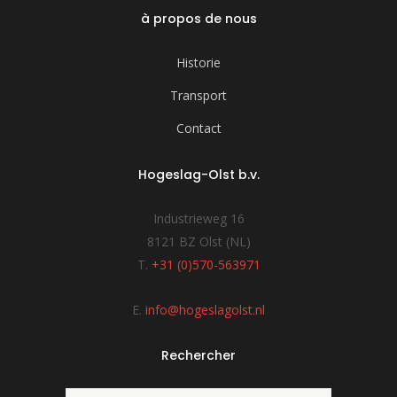
à propos de nous
Historie
Transport
Contact
Hogeslag-Olst b.v.
Industrieweg 16
8121 BZ Olst (NL)
T.
+31 (0)570-563971
E.
info@hogeslagolst.nl
Rechercher