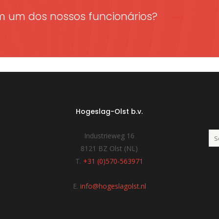
m um dos nossos funcionários?
Hogeslag-Olst b.v.
Industrieweg 16
8121 BZ Olst (NL)
T.
+31 (0)570-563971
E.
info@hogeslagolst.nl