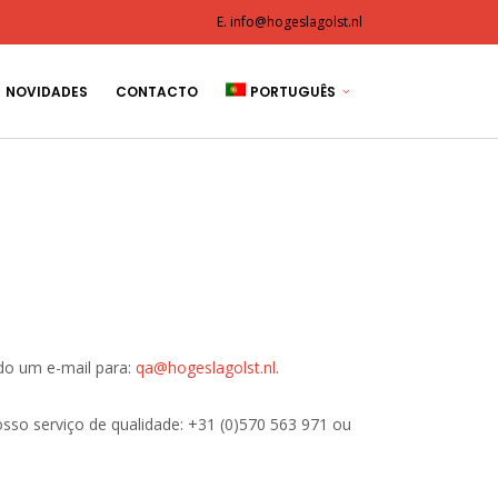
E. info@hogeslagolst.nl
NOVIDADES
CONTACTO
PORTUGUÊS
ndo um e-mail para:
qa@hogeslagolst.nl
.
sso serviço de qualidade: +31 (0)570 563 971 ou