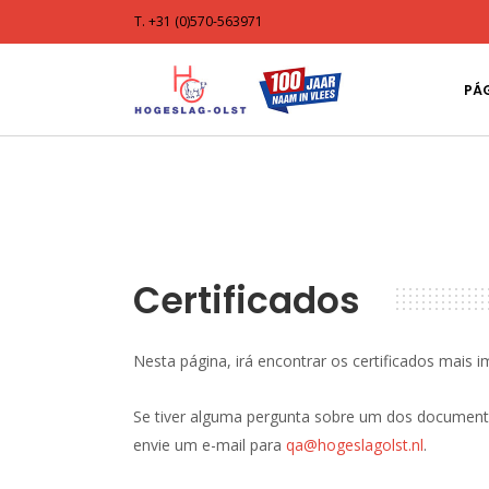
T. +31 (0)570-563971
PÁG
Certificados
Nesta página, irá encontrar os certificados mais 
Se tiver alguma pergunta sobre um dos documento
envie um e-mail para
qa@hogeslagolst.nl
.