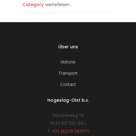
Category
weiterlesen…
Über uns
Historie
Transport
Contact
Hogeslag-Olst b.v.
Industrieweg 16
8121 BZ Olst (NL)
T.
+31 (0)570-563971