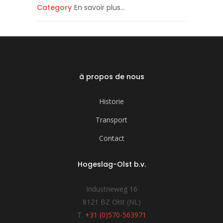
Category
En savoir plus…
à propos de nous
Historie
Transport
Contact
Hogeslag-Olst b.v.
Industrieweg 16
8121 BZ Olst (NL)
T.
+31 (0)570-563971