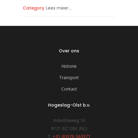
Category
Lees meer...
Over ons
Historie
Transport
Contact
Hogeslag-Olst b.v.
Industrieweg 16
8121 BZ Olst (NL)
T.
+31 (0)570-563971