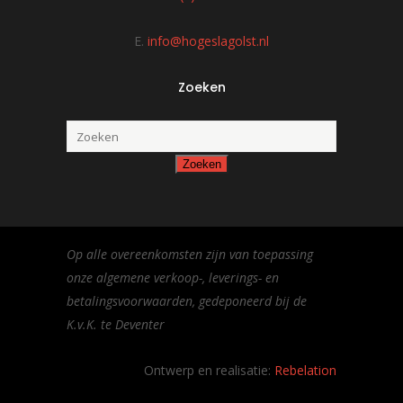
E.
info@hogeslagolst.nl
Zoeken
Op alle overeenkomsten zijn van toepassing
onze algemene verkoop-, leverings- en
betalingsvoorwaarden, gedeponeerd bij de
K.v.K. te Deventer
Ontwerp en realisatie:
Rebelation