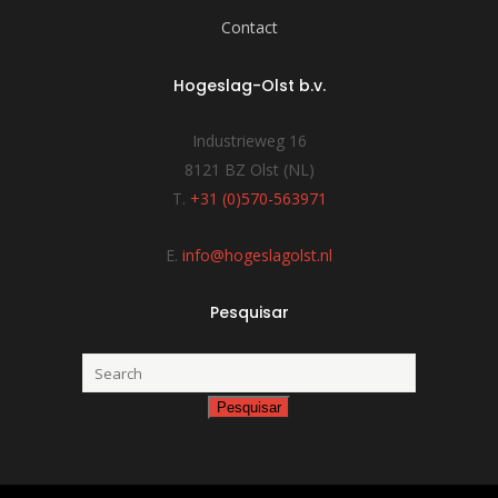
Contact
Hogeslag-Olst b.v.
Industrieweg 16
8121 BZ Olst (NL)
T.
+31 (0)570-563971
E.
info@hogeslagolst.nl
Pesquisar