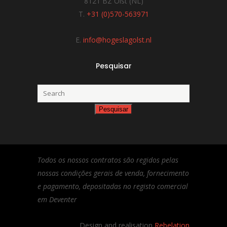
8121 BZ Olst (NL)
T.
+31 (0)570-563971
E.
info@hogeslagolst.nl
Pesquisar
Todos os nossos contratos são regidos pelas
nossas condições gerais de venda, fornecimento
e pagamento, depositadas no registo comercial
em Deventer
Design and realisation
Rebelation